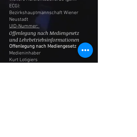
ECG):
Bezirkshauptmannschaft Wiener
Neustadt
UID-Nummer:
Offenlegung nach Mediengesetz
und Lehrbetriebsinformationen
Offenlegung nach Mediengesetz
Medieninhaber
Kurt Lotigiers
Firmensitz (Ort der
Hauptniederlassung)
Gutenstein
Unternehmensgegenstand
Sänger
Berechtigungen
Etwaige spezielle berufsrechtliche
Vorschriften finden Sie auf der
Website der Fachgruppe bzw.
im
Rechtsinformationssystem des
Bundes