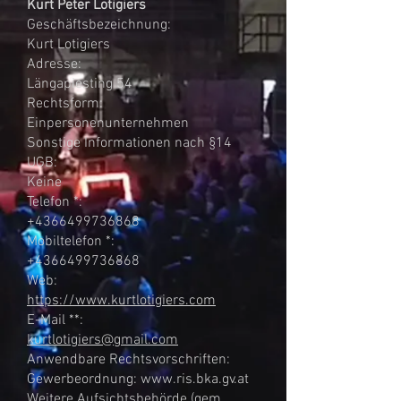
Kurt Peter Lotigiers
Geschäftsbezeichnung:
Kurt Lotigiers
Adresse:
Längapiesting 54
Rechtsform:
Einpersonenunternehmen
Sonstige Informationen nach §14
UGB:
Keine
Telefon *:
+4366499736868
Mobiltelefon *:
+4366499736868
Web:
https://www.kurtlotigiers.com
E-Mail **:
kurtlotigiers@gmail.com
Anwendbare Rechtsvorschriften:
Gewerbeordnung:
www.ris.bka.gv.at
Weitere Aufsichtsbehörde (gem.