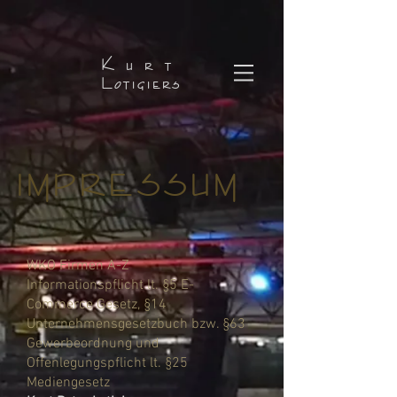
Kurt
Lotigiers
IMPRESSUM
WKO Firmen A-Z
Informationspflicht lt. §5 E-
Commerce Gesetz, §14
Unternehmensgesetzbuch bzw. §63
Gewerbeordnung und
Offenlegungspflicht lt. §25
Mediengesetz